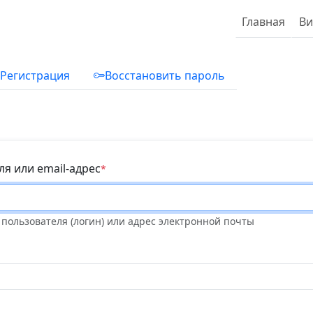
Основная 
Ме
Главная
Ви
 вкладки
Регистрация
Восстановить пароль
я или email-адрес
пользователя (логин) или адрес электронной почты