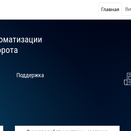
Ме
Основная 
Ви
Главная
оматизации
орота
Поддержка