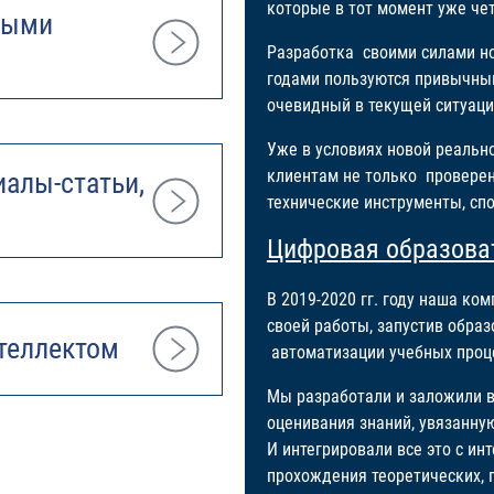
которые в тот момент уже че
ными
Разработка своими силами но
годами пользуются привычны
очевидный в текущей ситуаци
Уже в условиях новой реальн
клиентам не только провере
алы-статьи,
технические инструменты, сп
Цифровая образова
В 2019-2020 гг. году наша к
своей работы, запустив обра
теллектом
автоматизации учебных проц
Мы разработали и заложили в
оценивания знаний, увязанную
И интегрировали все это с 
прохождения теоретических, п