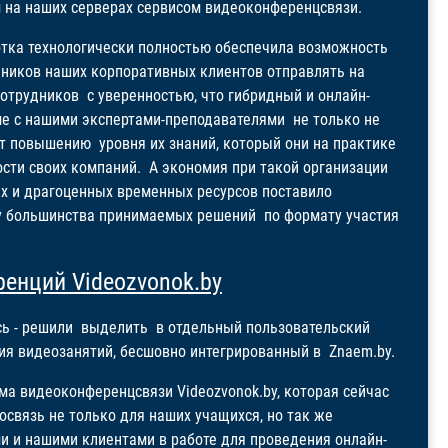
 на наших серверах сервисом видеоконференцсвязи.
тка технологически полностью обеспечила возможность
нников наших корпоративных клиентов отправлять на
отрудников с уверенностью, что гибридный и онлайн-
е с нашими экспертами-преподавателями не только не
ет повышению уровня их знаний, который они на практике
ости своих компаний. А экономия при такой организации
х и драгоценных временных ресурсов поставило
зу большинства принимаемых решений по формату участия
енций Videozvonok.by
сь - решили выделить в отдельный пользовательский
ия видеозанятий, бесшовно интегрированный в Znaem.by.
ма видеоконференцсвязи Videozvonok.by, которая сейчас
связь не только для наших учащихся, но так же
и и нашими клиентами в работе для проведения онлайн-