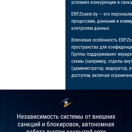
условиях конкуренции и санк
ERP.Znaem.by — это персонал
процессами, данными и комм
контролем данных.
Ключевая особенность ERP.Zn
пространства для конфиденци
Группы поддерживают иерархи
схемы (например, отделы вну
(администратор, модератор, у
доступом, включая ограничен
km
km
Независимость системы от внешних
санкций и блокировок, автономная
работа внутри закрытой сети