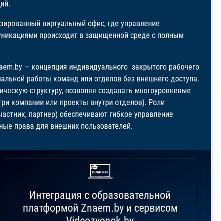
ций.
изированный виртуальный офис, где управление
уникациями происходит в защищенной среде с полным
aem.by — концепция индивидуального закрытого рабочего
альной работы команд или отделов без внешнего доступа.
ческую структуру, позволяя создавать многоуровневые
три компании или проекты внутри отделов). Роли
частник, партнер) обеспечивают гибкое управление
ные права для внешних пользователей.
km
km
Интеграция с образовательной
платформой Znaem.by и сервисом
Videozvonok.by