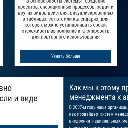
В основе работы системы - создание
проектов, операционных процессов, задач и
других видов действия, визуализированных
е
в таблицах, сетках или календарях, для
которых можно устанавливать сроки,
отслеживать выполнение и клонировать
для повторного использования
Узнать больше
вно
Как мы к этому п
менеджмента к а
сли и виде
В 2007-м году наша организац
как провайдер систем менед
внедрении национальных, ме
оценке их соответствия, а та