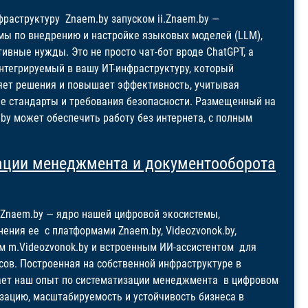
фраструктуру Znaem.by запуском ii.Znaem.by —
мы по внедрению и настройке языковых моделей (LLM),
ивные нужды. Это не просто чат-бот вроде ChatGPT, а
тегрируемый в вашу ИТ-инфраструктуру, который
ряет решения и повышает эффективность, учитывая
ие стандарты и требования безопасности. Размещенный на
m.by может обеспечить работу без интернета, с полным
ации менеджмента и документооборота
P.Znaem.by — ядро нашей цифровой экосистемы,
ения ее с платформами Znaem.by, Videozvonok.by,
 m.Videozvonok.by и встроенным ИИ-ассистентом для
сов. Построенная на собственной инфраструктуре в
ает наш опыт по систематизации менеджмента в цифровом
зацию, масштабируемость и устойчивость бизнеса в